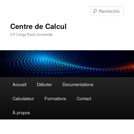
Aller
au
Rech
contenu
principal
Centre de Calcul
CY Cergy Paris Université
Menu
Accueil
Débuter
Documentations
principal
Calculateur
Formations
Contact
À propos